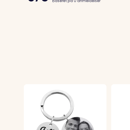
Baseret på 0 anmeldelser
2. Indtast din tekst:
Tilføj dit kæledyrs nav
3. Vælg skrifttype og emojis:
Vælg din for
4. Laserindgraveret med præcision:
Din nøg
Specifikationer:
Hjertemål:
28 mm x 28 mm
Ringmål:
25 mm x 25 mm
Materiale:
Poleret rustfrit stål
Farve:
Sølv, Rose guld, Guld