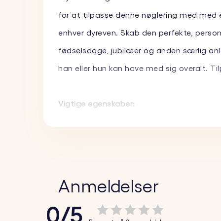
for at tilpasse denne nøglering med med et
enhver dyreven. Skab den perfekte, personli
fødselsdage, jubilæer og anden særlig an
han eller hun kan have med sig overalt. Ti
Vigtige egenskaber:
♥ Tilpasset indgravering på det hjertef
♥ Dobbeltsidet indgravering:
Indgraver dit
♥ Materialer af høj kvalitet:
Denne nøglering
Anmeldelser
Sådan gør du:
0/5
1. Upload dit tilpassede foto:
Vælg og uploa