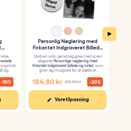
g
Personlig Nøglering med
P
t
Firkantet Indgraveret Billede
ing
og Cirkel
ikke,
Skab en unik, personlig gave med vores
Ær 
averede
elegante
Personlige nøglering med
nø
ningsfuld
firkantet indgraveret billede og cirkel
, som
fremst
å dig.
giver dig mulighed for at sætte et
du ka
personligt billede på firkanten og tekst på
og 
cirklen.
184,80 kr
10
-10%
-20%
231,00 kr
g
Varetilpasning