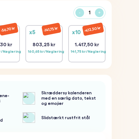
-
+
472,50 kr
56,70 kr
141,75 kr
x5
x10
,30 kr
803,25 kr
1.417,50 kr
kr/Nøglering
160,65 kr/Nøglering
141,75 kr/Nøglering
Skræddersy kalenderen
ene-
med en særlig dato, tekst
i
og emojier
Slidstærkt rustfrit stål
rd