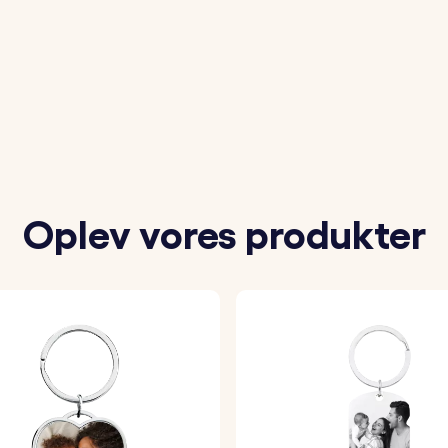
n, en sætning eller en kort besked, der skal indgraveres p
etrukne skrifttype og en af vores mange sjove emojis m
lering bliver præcist indgraveret med dine valgte detaljer,
Oplev vores produkter