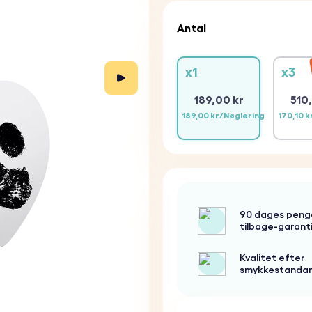
Antal
x1
x3
189,00 kr
510
189,00 kr/Nøglering
170,10 
90 dages peng
tilbage-garant
Kvalitet efter
smykkestanda