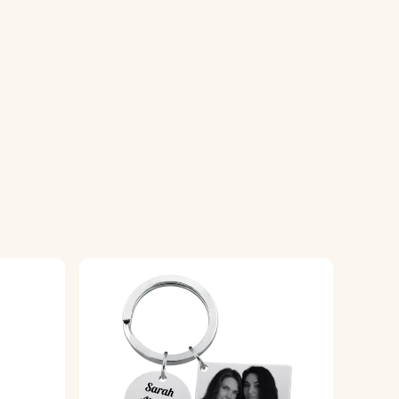
å bagsiden af hjertet.
ed kæledyrstema.
 med en finish af høj kvalitet.