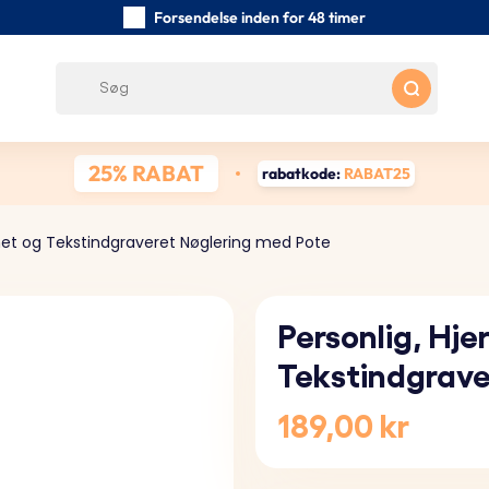
Forsendelse inden for 48 timer
Omhyggeligt håndlavede nøgleringe
Kundeanmeldelser:
0/5
Gratis forsendelse fra 390 kr
25% RABAT
rabatkode:
RABAT25
rmet og Tekstindgraveret Nøglering med Pote
Personlig, Hj
Tekstindgrave
189,00 kr