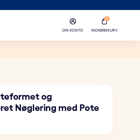
0
DIN KONTO
INDKØBSKURV
erteformet og
ret Nøglering med Pote