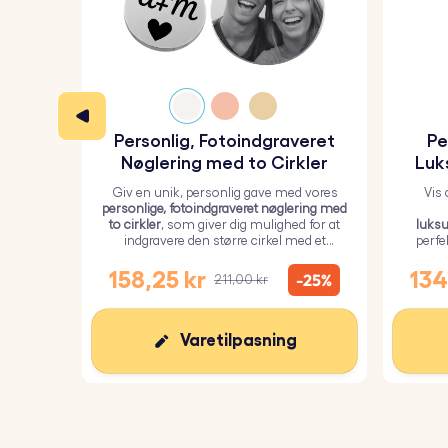
Personlig, Fotoindgraveret
Pe
Nøglering med to Cirkler
Luk
Giv en unik, personlig gave med vores
Vis
personlige, fotoindgraveret nøglering med
to cirkler
, som giver dig mulighed for at
luksu
indgravere den større cirkel med et
perfe
personligt billede og den mindre cirkel
kære
med tekst.
158,25 kr
134
-25%
211,00 kr
Varetilpasning