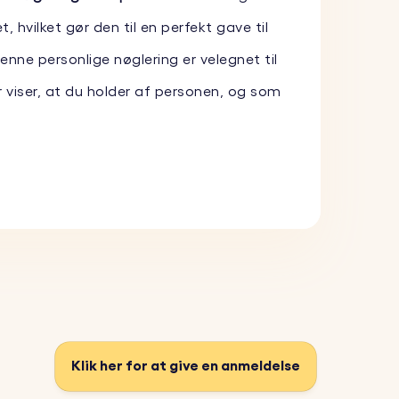
hvilket gør den til en perfekt gave til
Denne personlige nøglering er velegnet til
viser, at du holder af personen, og som
it kæledyrs poteaftryk.
siden af hjertet.
olde i lang tid og modstå dagligt slid.
Klik her for at give en anmeldelse
l fotoindgraveres på hjertet.