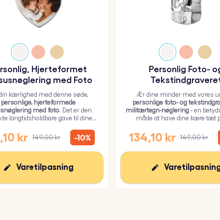
rsonlig, Hjerteformet
Personlig Foto- o
susnøglering med Foto
Tekstindgravere
Militærtegn-Nøgler
 din kærlighed med denne søde,
Ær dine minder med vores un
personlige, hjerteformede
personlige foto- og tekstindgr
snøglering med foto
. Det er den
militærtegn-nøglering
- en betyd
kte langtidsholdbare gave til dine
måde at have dine kære tæt p
, dækket med et holdbart epoxy-
glaslag.
,10 kr
134,10 kr
-10%
149,00 kr
149,00 kr
Varetilpasning
Varetilpasnin