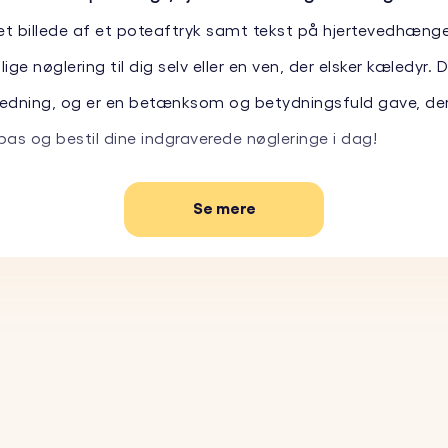
 billede af et poteaftryk samt tekst på hjertevedhænget, 
ge nøglering til dig selv eller en ven, der elsker kæledyr. 
ledning, og er en betænksom og betydningsfuld gave, der 
lpas og bestil dine indgraverede nøgleringe i dag!
Se mere
ormede vedhæng:
Tilpas hjertenøgleringen med et foto af d
 kæledyrs navn, en kort besked eller en særlig dato på bag
 er fremstillet i slidstærkt, rustfrit stål, og kan dermed h
d dit yndlingsbillede af dit kæledyrs poteaftryk, som ska