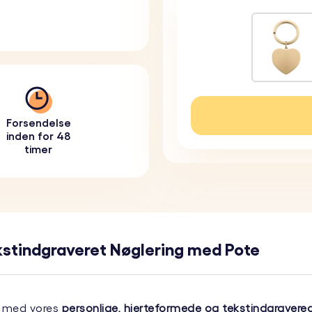
Forsendelse
inden for 48
timer
kstindgraveret Nøglering med Pote
er med vores
personlige, hjerteformede og tekstindgravere