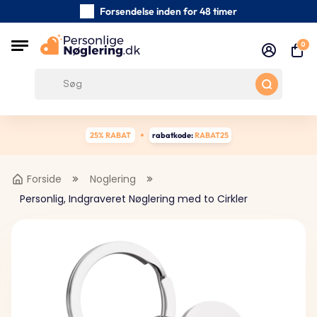
Forsendelse inden for 48 timer
Omhyggeligt håndlavede nøgleringe
0
Kundeanmeldelser:
0/5
Gratis forsendelse fra 390 kr
25% RABAT
rabatkode:
RABAT25
Forside
Noglering
Personlig, Indgraveret Nøglering med to Cirkler