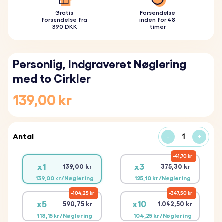
Gratis
Forsendelse
forsendelse fra
inden for 48
390 DKK
timer
Personlig, Indgraveret Nøglering
med to Cirkler
139,00 kr
Antal
-
+
41,70 kr
x1
x3
139,00 kr
375,30 kr
139,00 kr/Nøglering
125,10 kr/Nøglering
104,25 kr
347,50 kr
x5
x10
590,75 kr
1.042,50 kr
118,15 kr/Nøglering
104,25 kr/Nøglering