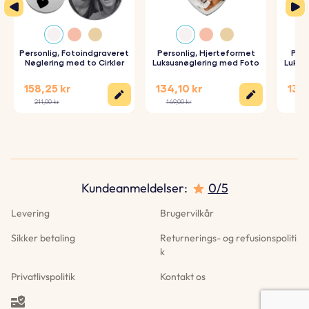
3. Indgraveret med omhu:
Dine nøgleringe bliver præcist
indgraveret med dine valgte detaljer.
Personlig, Fotoindgraveret
Personlig, Hjerteformet
Pers
Nøglering med to Cirkler
Luksusnøglering med Foto
Luksu
Specifikationer:
158,25 kr
134,10 kr
134,
Lille cirkelmål:
18 mm x 18 mm
211,00 kr
149,00 kr
149,
Stor cirkelmål:
25 mm x 25 mm
Materiale:
Poleret rustfrit stål
Farve:
Sølv, Rose Guld, Guld
Kundeanmeldelser
:
0/5
Levering
Brugervilkår
Sikker betaling
Returnerings- og refusionspoliti
k
Privatlivspolitik
Kontakt os