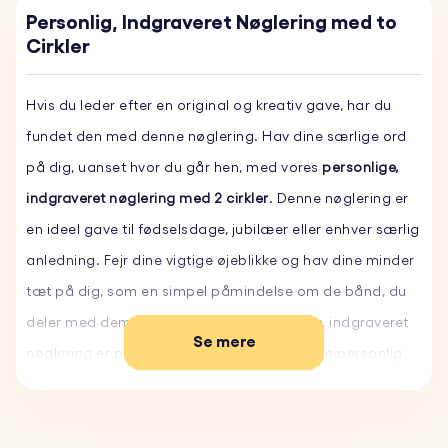
Personlig, Indgraveret Nøglering med to
Cirkler
Hvis du leder efter en original og kreativ gave, har du
fundet den med denne nøglering. Hav dine særlige ord
på dig, uanset hvor du går hen, med vores
personlige,
indgraveret nøglering med 2 cirkler
. Denne nøglering er
en ideel gave til fødselsdage, jubilæer eller enhver særlig
anledning. Fejr dine vigtige øjeblikke og hav dine minder
tæt på dig, som en simpel påmindelse om de bånd, du
deler med dem, du elsker. Vores personlige, indgraveret
Se mere
nøglering er perfekt til alle, der leder efter en personlig
gave, der skiller sig ud. Tilpas din i dag, og hav altid dine
særlige øjeblikke på dig.