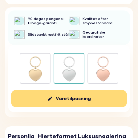
90 dages pengene-
Kvalitet efter
tilbage-garanti
smykkestandard
Geografiske
Slidstærkt rustfrit stål
koordinater
Varetilpasning
Personlig, Hjerteformet Luksusnøglering