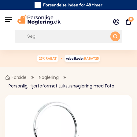
Forsendelse inden for 48 timer
Omhyggeligt håndlavede nøgleringe
0
Kundeanmeldelser:
0/5
Gratis forsendelse fra 390 kr
25% RABAT
rabatkode:
RABAT25
Forside
Noglering
Personlig, Hjerteformet Luksusnøglering med Foto