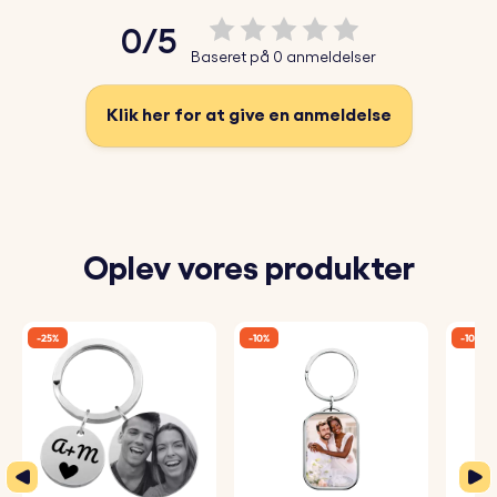
giver det en eksklusiv, blank finish.
0/5
♥ Tekstindgravering på bagsiden:
Tilføj et navn, en dato
Baseret på 0 anmeldelser
eller en særlig besked på bagsiden af nøgleringen. Vælg
mellem en række forskellige skrifttyper for at gøre den
Klik her for at give en anmeldelse
helt unik.
♥ Materialer af høj kvalitet:
Denne fotonøglering er lavet
af holdbare materialer, og er designet til at kunne holde
til dagligt slid og samtidig bevare sit luksuriøse
Oplev vores produkter
udseende.
♥ Stilfuldt design:
Med det flotte, moderne design er
-25%
-10%
-10%
denne nøglering et stilfuldt tilbehør og en perfekt gave,
der kan tages med overalt.
Sådan gør du:
1. Upload dit foto:
Vælg og upload det foto, du gerne vil