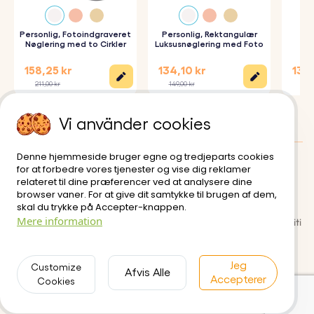
personliggøre nøgleringen med.
2. Indtast din tekst:
Personlig, Fotoindgraveret
Tilføj det navn, den dato eller den
Personlig, Rektangulær
Pe
Nøglering med to Cirkler
Luksusnøglering med Foto
T
Mil
besked, du gerne vil have indgraveret på bagsiden af
158,25 kr
134,10 kr
134,
nøgleringen.
211,00 kr
149,00 kr
149,
3. Vælg din skrifttype:
Vælg din foretrukne skrifttype for
Vi använder cookies
at tilpasse din nøglering.
4. Epoxyglas-overflade:
Vi dækker fotoet på professionel
Denne hjemmeside bruger egne og tredjeparts cookies
vis med et lag epoxyglas, hvilket sikrer en blank finish af
for at forbedre vores tjenester og vise dig reklamer
Kundeanmeldelser
:
0/5
relateret til dine præferencer ved at analysere dine
høj kvalitet, så den kan holde i lang tid.
browser vaner. For at give dit samtykke til brugen af dem,
Levering
Brugervilkår
skal du trykke på Accepter-knappen.
Mere information
Sikker betaling
Returnerings- og refusionspoliti
Specifikationer:
k
Hjertemål:
36,5 mm x 36,5 mm
Privatlivspolitik
Kontakt os
Jeg
Customize
Afvis Alle
Ringmål:
25 mm x 25 mm
Accepterer
Cookies
Materiale:
Poleret rustfrit stål