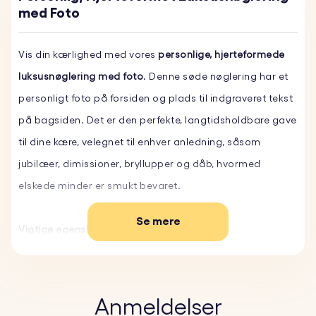
med Foto
Vis din kærlighed med vores
personlige, hjerteformede
luksusnøglering med foto
. Denne søde nøglering har et
personligt foto på forsiden og plads til indgraveret tekst
på bagsiden. Det er den perfekte, langtidsholdbare gave
til dine kære, velegnet til enhver anledning, såsom
jubilæer, dimissioner, bryllupper og dåb, hvormed
elskede minder er smukt bevaret.
Se mere
Vigtige egenskaber:
♥ Tilpasset foto med epoxyglas:
Upload dit
yndlingsbillede, som derefter printes og dækkes med et
holdbart epoxy-glaslag. Billedet vises i fuld farve, hvilket
Anmeldelser