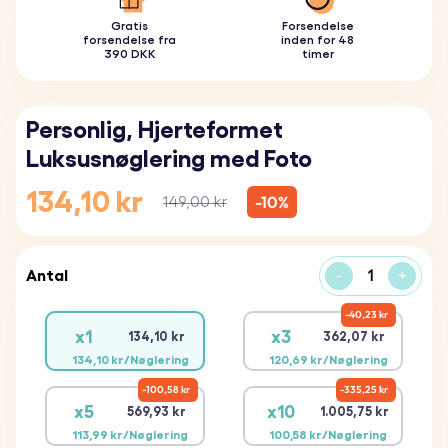
Gratis
Forsendelse
forsendelse fra
inden for 48
390 DKK
timer
Personlig, Hjerteformet
Luksusnøglering med Foto
134,10 kr
-10%
149,00 kr
Antal
-
+
40,23 kr
x1
x3
134,10 kr
362,07 kr
134,10 kr/Nøglering
120,69 kr/Nøglering
100,58 kr
335,25 kr
x5
x10
569,93 kr
1.005,75 kr
113,99 kr/Nøglering
100,58 kr/Nøglering