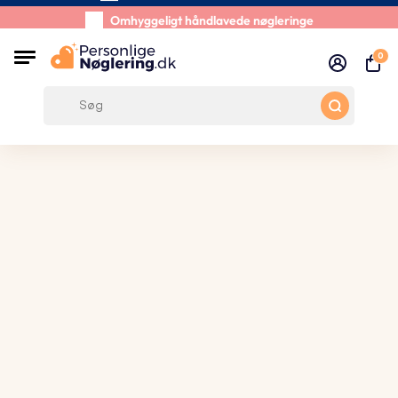
Forsendelse inden for 48 timer
Omhyggeligt håndlavede nøgleringe
0
Kundeanmeldelser:
0/5
Gratis forsendelse fra 390 kr